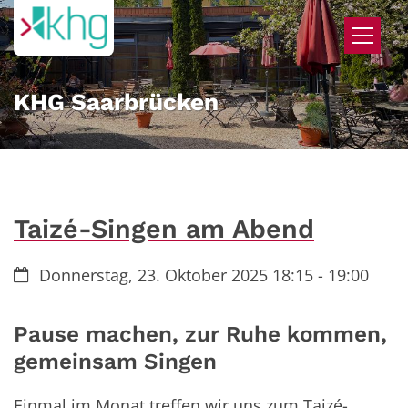
Zum Inhalt springen
KHG Saarbrücken
Taizé-Singen am Abend
Datum:
Donnerstag, 23. Oktober 2025 18:15 - 19:00
Pause machen, zur Ruhe kommen,
gemeinsam Singen
Einmal im Monat treffen wir uns zum Taizé-