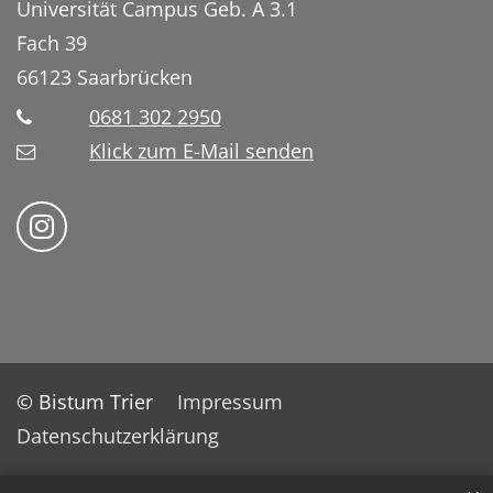
Universität Campus Geb. A 3.1
Fach 39
66123
Saarbrücken
0681 302 2950
Klick zum E-Mail senden
Bistum Trier auf Instragram
© Bistum Trier
Impressum
Datenschutzerklärung