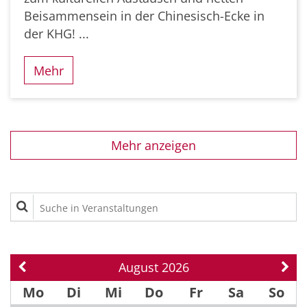
Beisammensein in der Chinesisch-Ecke in
der KHG! ...
Mehr
Mehr anzeigen
Suche in Veranstaltungen
August 2026
Vorherige Seite
Näch
Mo
Di
Mi
Do
Fr
Sa
So