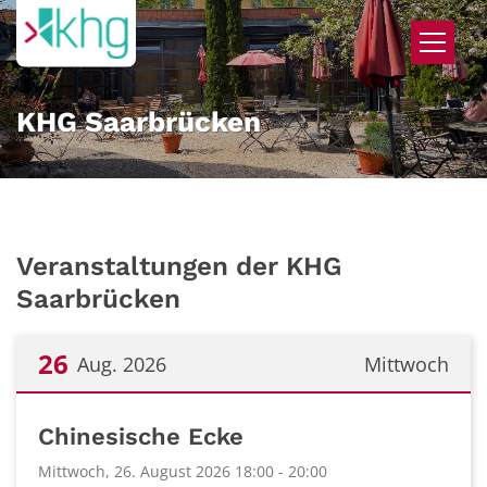
Zum Inhalt springen
KHG Saarbrücken
Veranstaltungen der KHG
Saarbrücken
26
Aug. 2026
Mittwoch
Datum: 26. August 2026
Chinesische Ecke
Mittwoch, 26. August 2026 18:00 - 20:00