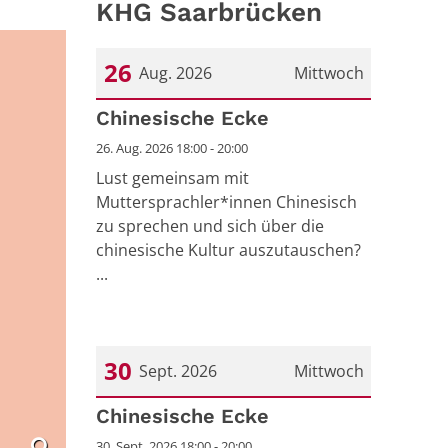
KHG Saarbrücken
26
Aug. 2026
Mittwoch
Datum: 26. August 2026
Chinesische Ecke
26. Aug. 2026 18:00 - 20:00
Lust gemeinsam mit
Muttersprachler*innen Chinesisch
zu sprechen und sich über die
chinesische Kultur auszutauschen?
...
30
Sept. 2026
Mittwoch
Datum: 30. September 2026
Chinesische Ecke
30. Sept. 2026 18:00 - 20:00