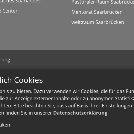
tät des Saarlandes
Pastoraler Raum Saabrück
 Center
Mentorat Saarbrücken
welt:raum Saarbrücken
ärung
lich Cookies
nis zu bieten. Dazu verwenden wir Cookies, die für das Fu
e zur Anzeige externer Inhalte oder zu anonymen Statisti
ten. Bitte beachten Sie, dass auf Basis Ihrer Einstellungen
en finden Sie in unserer
Datenschutzerklärung
.
tiken