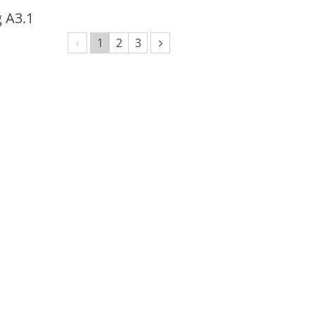
g A3.1
Vorherige Seite
Nächste Seite
1
2
3