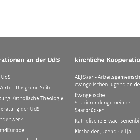
ationen an der UdS
kirchliche Kooperati
r UdS
AEJ Saar - Arbeitsgemeinsch
evangelischen Jugend an de
Verte - Die grüne Seite
Evangelische
tung Katholische Theologie
Studierendengemeinde
beratung der UdS
Saarbrücken
endenwerk
Katholische Erwachsenenbi
rm4Europe
Kirche der Jugend - eli.ja