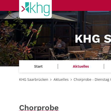
Zum Inhalt springen
KHG S
Start
Aktuelles
KHG Saarbrücken
Aktuelles
Chorprobe - Dienstag 
Chorprobe