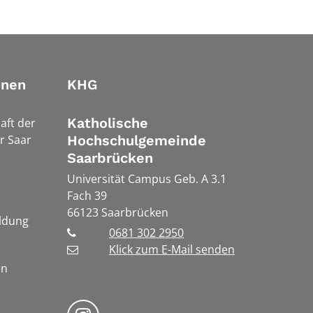
onen
KHG
Katholische
aft der
r Saar
Hochschulgemeinde
Saarbrücken
Universität Campus Geb. A 3.1
Fach 39
66123
Saarbrücken
ldung
0681 302 2950
Klick zum E-Mail senden
en
Bistum Trier auf Instragram