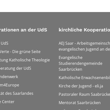
ationen an der UdS
kirchliche Kooperati
r UdS
AEJ Saar - Arbeitsgemeinsch
evangelischen Jugend an de
Verte - Die grüne Seite
Evangelische
tung Katholische Theologie
Studierendengemeinde
beratung der UdS
Saarbrücken
endenwerk
Katholische Erwachsenenbi
rm4Europe
Kirche der Jugend - eli.ja
tät des Saarlandes
Pastoraler Raum Saabrück
 Center
Mentorat Saarbrücken