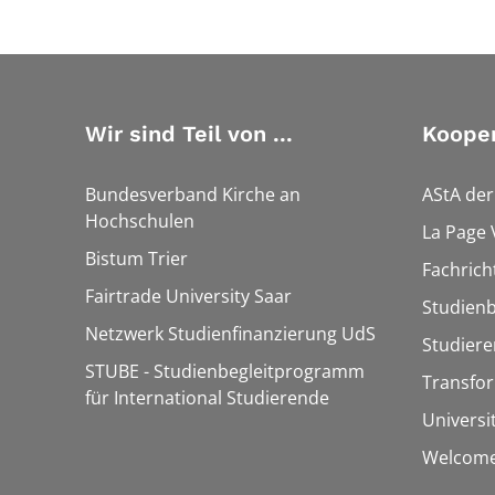
Wir sind Teil von ...
Kooper
Bundesverband Kirche an
AStA de
Hochschulen
La Page 
Bistum Trier
Fachrich
Fairtrade University Saar
Studien
Netzwerk Studienfinanzierung UdS
Studier
STUBE - Studienbegleitprogramm
Transfo
für International Studierende
Universi
Welcome