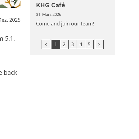
KHG Café
31. März 2026
Dez. 2025
Come and join our team!
 5.1.
Vorherige Seite
Nächste Seite
1
2
3
4
5
e back